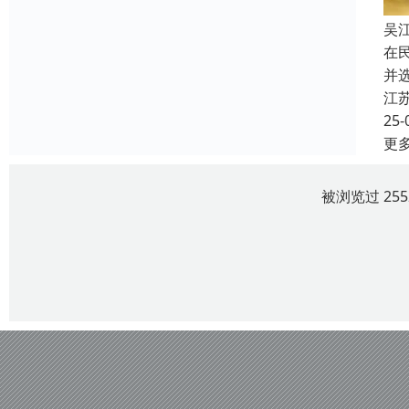
吴
在
并
江
25-
更
被浏览过 25