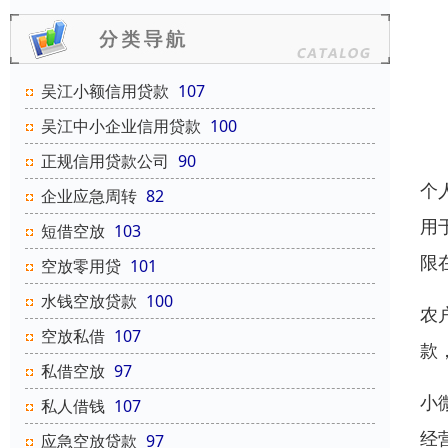
吴江小额信用贷款
107
吴江中小企业信用贷款
100
正规信用贷款公司
90
个
企业应急周转
82
用
短借空放
103
限
空放零用贷
101
水钱空放贷款
100
农
空放私借
107
款
私借空放
97
小
私人借钱
107
经
应急空放贷款
97