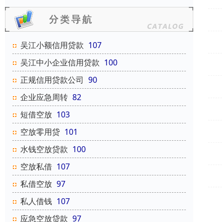
吴江小额信用贷款
107
吴江中小企业信用贷款
100
正规信用贷款公司
90
企业应急周转
82
短借空放
103
空放零用贷
101
水钱空放贷款
100
空放私借
107
私借空放
97
私人借钱
107
应急空放贷款
97