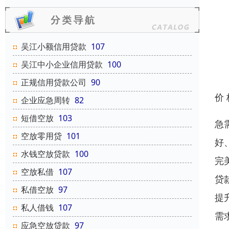
吴江小额信用贷款
107
吴江中小企业信用贷款
100
正规信用贷款公司
90
价
企业应急周转
82
短借空放
103
急
空放零用贷
101
好
水钱空放贷款
100
完
空放私借
107
贷
私借空放
97
提
私人借钱
107
需
应急空放贷款
97