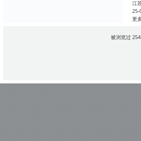
江
25-
更
被浏览过 25