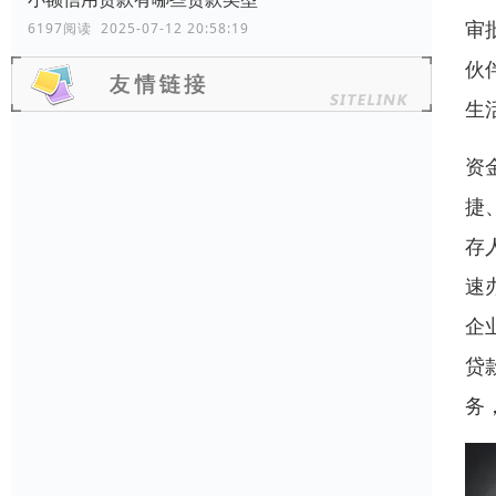
审
6197阅读 2025-07-12 20:58:19
伙
生
资
捷
存
速
企
贷
务