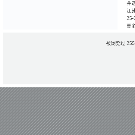
并
江
25-
更
被浏览过 25