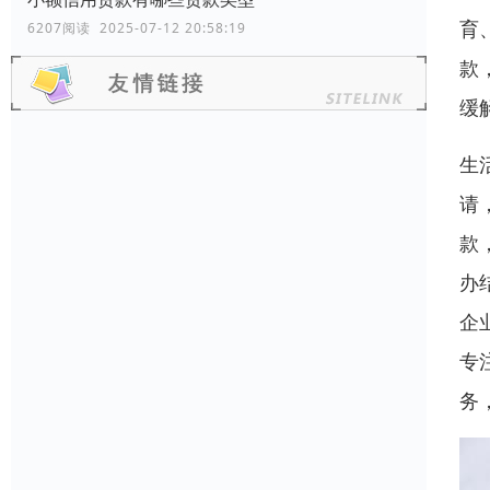
育
6207阅读 2025-07-12 20:58:19
款
缓
生
请
款
办
企
专
务