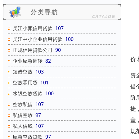
吴江小额信用贷款
107
吴江中小企业信用贷款
100
正规信用贷款公司
90
价
企业应急周转
82
短借空放
103
资
空放零用贷
101
借
水钱空放贷款
100
阶
空放私借
107
捷
私借空放
97
盖
私人借钱
107
规
应急空放贷款
97