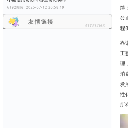
缚
6192阅读 2025-07-12 20:58:19
公
程
靠
工
理
消
发
性
所