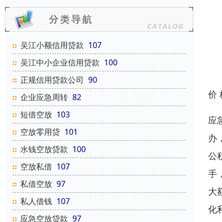
吴江小额信用贷款
107
吴江中小企业信用贷款
100
正规信用贷款公司
90
价
企业应急周转
82
短借空放
103
应
空放零用贷
101
办
水钱空放贷款
100
公
空放私借
107
手
私借空放
97
大
私人借钱
107
化
应急空放贷款
97