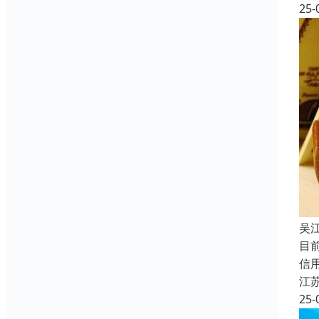
25-
吴
目
信
江
25-