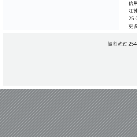
信
江
25-
更
被浏览过 25