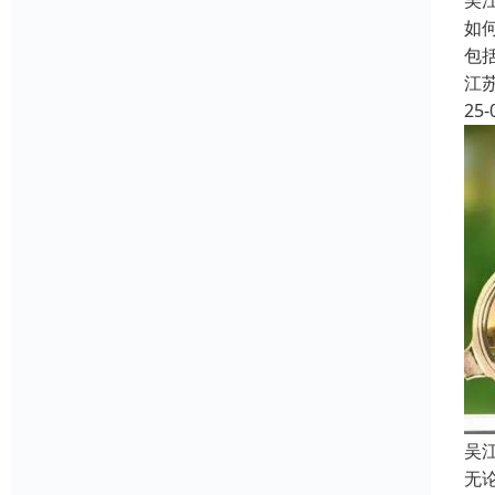
吴
如
包
江
25-
吴
无