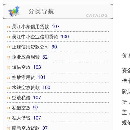
吴江小额信用贷款
107
吴江中小企业信用贷款
100
正规信用贷款公司
90
价
企业应急周转
82
短借空放
103
资
空放零用贷
101
借
水钱空放贷款
100
阶
空放私借
107
捷
私借空放
97
盖
私人借钱
107
规
应急空放贷款
97