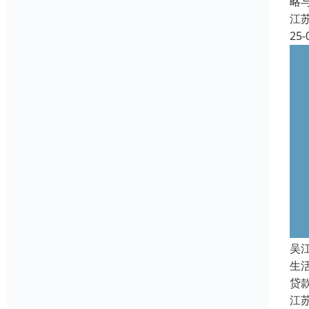
略
江
25-
吴
生
贷
江