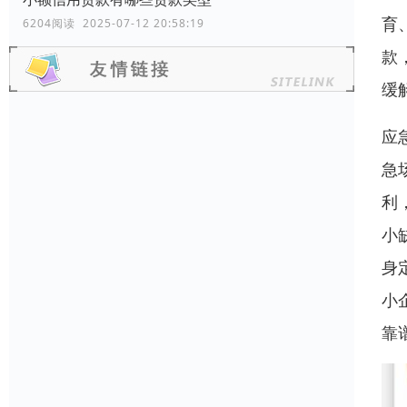
育
6204阅读 2025-07-12 20:58:19
款
缓
应
急
利
小
身
小
靠