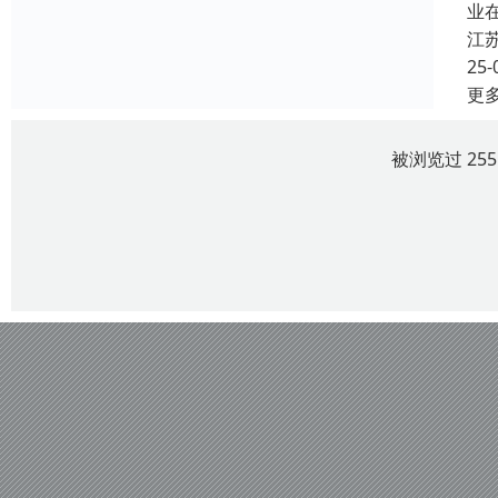
业
江
25-
更
被浏览过 25