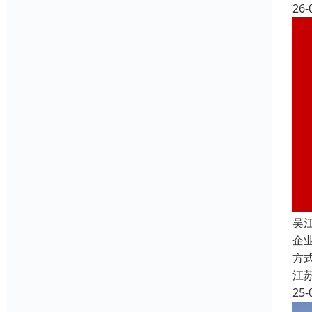
26-
吴
企
方
江
25-