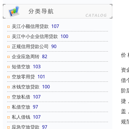
吴江小额信用贷款
107
吴江中小企业信用贷款
100
正规信用贷款公司
90
价
企业应急周转
82
短借空放
103
资
空放零用贷
101
借
水钱空放贷款
100
阶
空放私借
107
捷
私借空放
97
盖
私人借钱
107
规
应急空放贷款
97