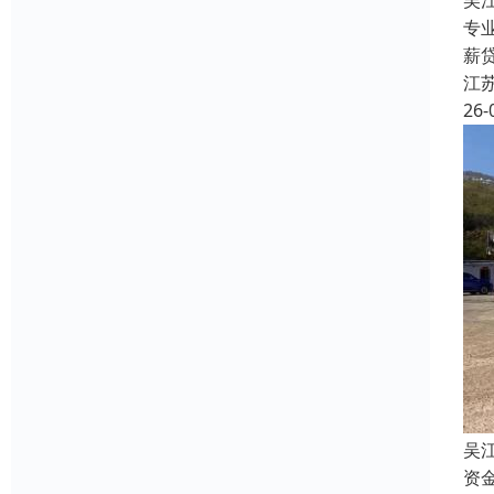
吴
专
薪
江
26-
吴江
资