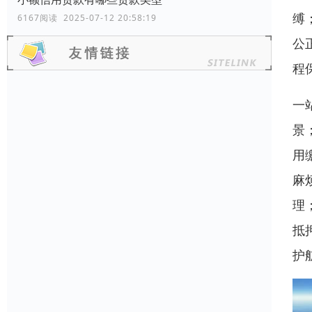
缚
6167阅读 2025-07-12 20:58:19
公
程
一
景
用
麻
理
抵
护