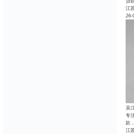
贷
江
26-
吴
专
款
江